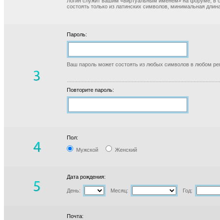
Логин служит вашим «виртуальным именем» на форуме, в б
состоять только из латинских символов, минимальная длина
Пароль:
Ваш пароль может состоять из любых символов в любом реги
Повторите пароль:
Пол:
Мужской
Женский
Дата рождения:
День:
Месяц:
Год:
Почта: