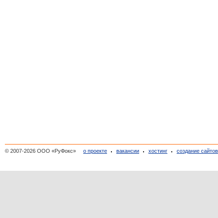
© 2007-2026 ООО «РуФокс»
о проекте
вакансии
хостинг
создание сайто