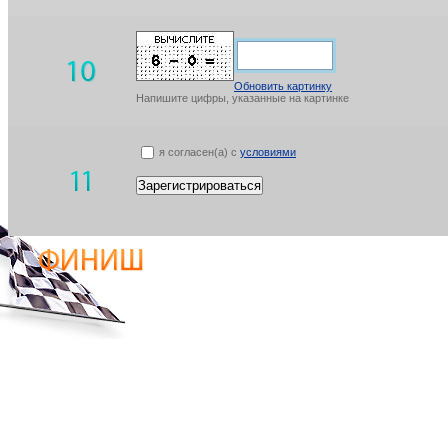
Обновить картинку
Напишите цифры, указанные на картинке
я согласен(а) с
условиями
Зарегистрироваться