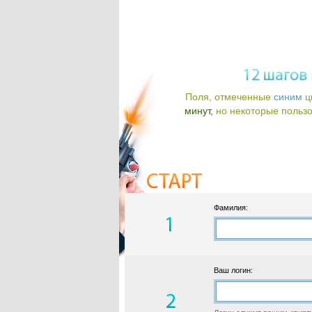
Поля, отмеченные
синим
ц
минут,
но некоторые пользов
Фамилия:
Ваш логин: