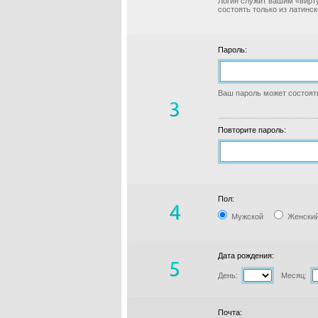
Логин служит вашим «вирт
состоять только из латинс
Пароль:
Ваш пароль может состоять
Повторите пароль:
Пол:
Мужской
Женски
Дата рождения:
День:
Месяц:
Почта: