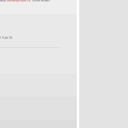
ример
semen@rufox.ru.
Логин может
 4 до 32.