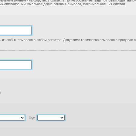
уальным именем» на форуме, в блогах, а так же обозначает ваш почтовый ящик, нап
ких символов, минимальная длина логина 4-символа, максимальная - 21 символ.
 из любых символов в любом регистре. Допустимо количество символов в пределах от
й
Год: