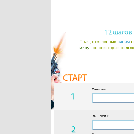
Поля, отмеченные
синим
ц
минут,
но некоторые пользов
Фамилия:
Ваш логин: