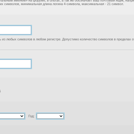
уальным именем» на форуме, в блогах, а так же обозначает ваш почтовый ящик, нап
ких символов, минимальная длина логина 4-символа, максимальная - 21 символ.
 из любых символов в любом регистре. Допустимо количество символов в пределах от
й
Год: