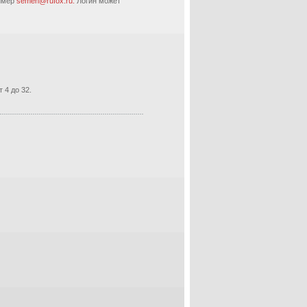
ример
semen@rufox.ru.
Логин может
 4 до 32.