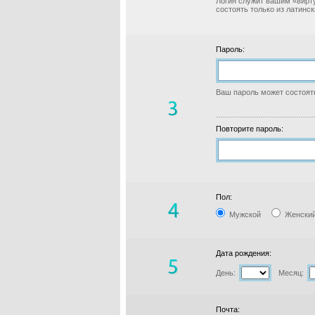
Логин служит вашим «вирт
состоять только из латинс
Пароль:
Ваш пароль может состоять
Повторите пароль:
Пол:
Мужской
Женски
Дата рождения:
День:
Месяц:
Почта: