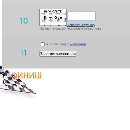
Обновить картинку
Напишите цифры, указанные на картинке
я согласен(а) с
условиями
Зарегистрироваться