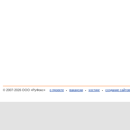
© 2007-2026 ООО «РуФокс»
о проекте
вакансии
хостинг
создание сайто