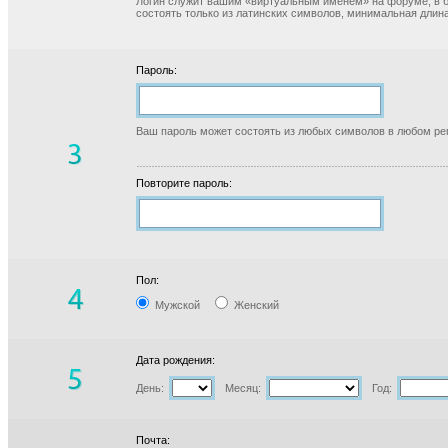
Логин служит вашим «виртуальным именем» на форуме, в б
состоять только из латинских символов, минимальная длина
Пароль:
Ваш пароль может состоять из любых символов в любом реги
Повторите пароль:
Пол:
Мужской
Женский
Дата рождения:
День:
Месяц:
Год:
Почта: