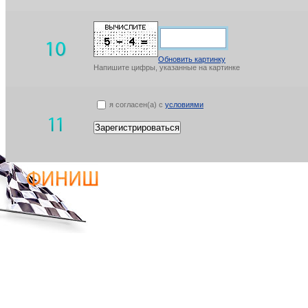
Обновить картинку
Напишите цифры, указанные на картинке
я согласен(а) с
условиями
Зарегистрироваться