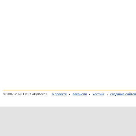
© 2007-2026 ООО «РуФокс»
о проекте
вакансии
хостинг
создание сайто