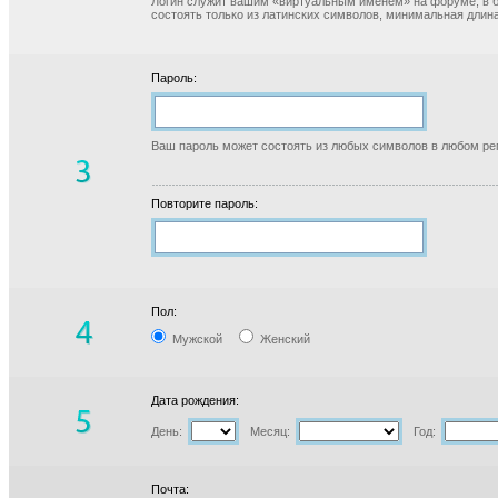
Логин служит вашим «виртуальным именем» на форуме, в б
состоять только из латинских символов, минимальная длина
Пароль:
Ваш пароль может состоять из любых символов в любом реги
Повторите пароль:
Пол:
Мужской
Женский
Дата рождения:
День:
Месяц:
Год:
Почта: