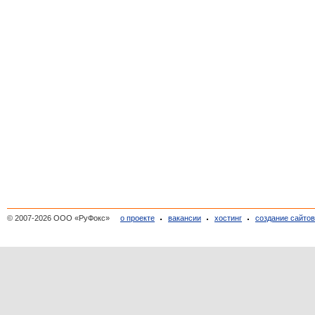
© 2007-2026 ООО «РуФокс»
о проекте
вакансии
хостинг
создание сайто