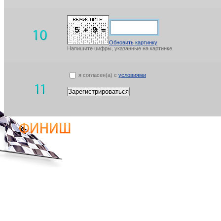
Обновить картинку
Напишите цифры, указанные на картинке
я согласен(а) с
условиями
Зарегистрироваться