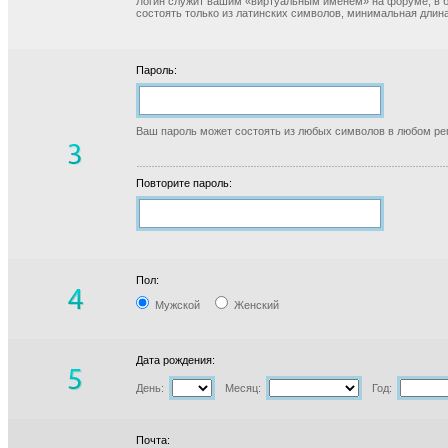
Логин служит вашим «виртуальным именем» на форуме, в б
состоять только из латинских символов, минимальная длина
Пароль:
Ваш пароль может состоять из любых символов в любом реги
Повторите пароль:
Пол:
Мужской
Женский
Дата рождения:
День:
Месяц:
Год:
Почта: