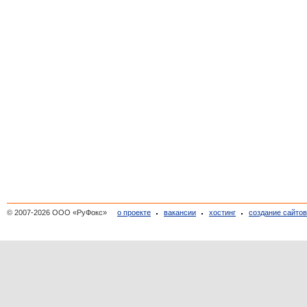
© 2007-2026 ООО «РуФокс»
о проекте
вакансии
хостинг
создание сайто