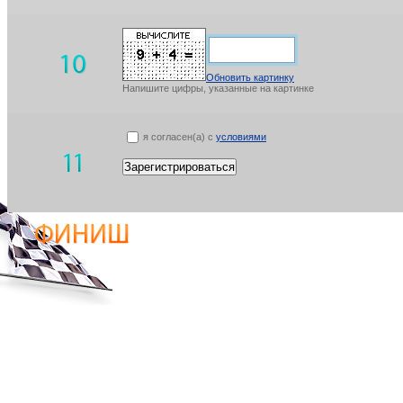
Обновить картинку
Напишите цифры, указанные на картинке
я согласен(а) с
условиями
Зарегистрироваться