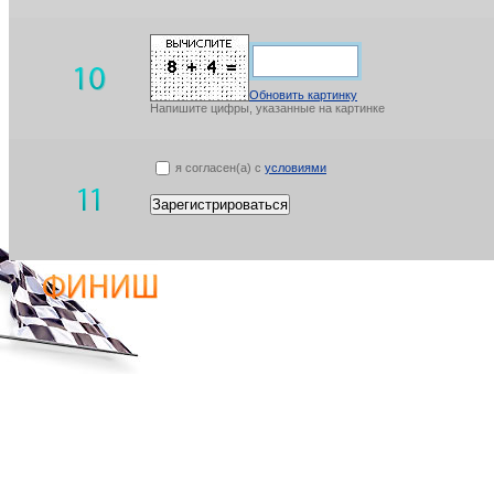
Обновить картинку
Напишите цифры, указанные на картинке
я согласен(а) с
условиями
Зарегистрироваться