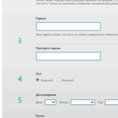
Логин служит вашим «виртуальным именем» на форуме, в б
состоять только из латинских символов, минимальная длина
Пароль:
Ваш пароль может состоять из любых символов в любом реги
Повторите пароль:
Пол:
Мужской
Женский
Дата рождения:
День:
Месяц:
Год:
Почта: