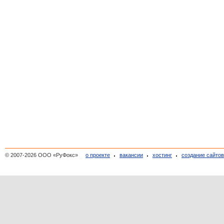
© 2007-2026 ООО «РуФокс»
о проекте
вакансии
хостинг
создание сайто