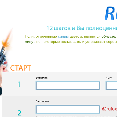
Поля, отмеченные
синим
цветом, являются
обязате
минут,
но некоторые пользователи устраивают соревно
Фамилия:
Имя:
Ваш логин:
@rufox