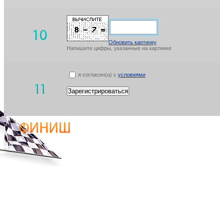
Обновить картинку
Напишите цифры, указанные на картинке
я согласен(а) с
условиями
Зарегистрироваться