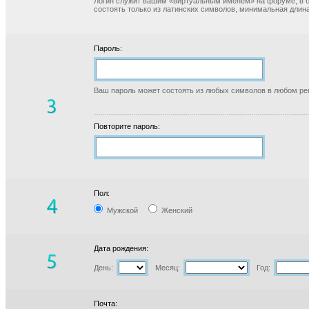
Логин служит вашим «виртуальным именем» на форуме, в б
состоять только из латинских символов, минимальная длина
Пароль:
Ваш пароль может состоять из любых символов в любом реги
Повторите пароль:
Пол:
Мужской
Женский
Дата рождения:
День:
Месяц:
Год:
Почта: