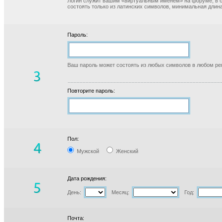
Логин служит вашим «виртуальным именем» на форуме, в б
состоять только из латинских символов, минимальная длина
Пароль:
Ваш пароль может состоять из любых символов в любом реги
Повторите пароль:
Пол:
Мужской
Женский
Дата рождения:
День:
Месяц:
Год:
Почта: