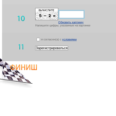
Обновить картинку
Напишите цифры, указанные на картинке
я согласен(а) с
условиями
Зарегистрироваться