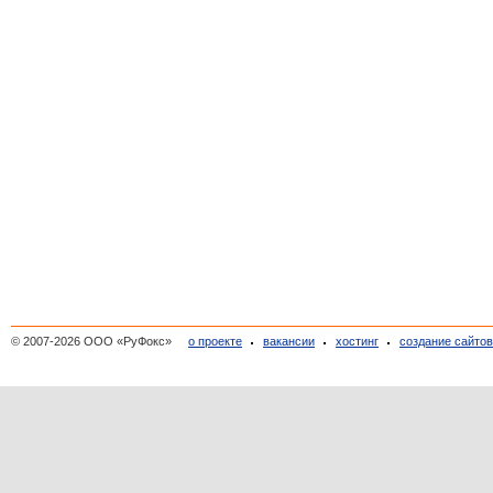
© 2007-2026 ООО «РуФокс»
о проекте
вакансии
хостинг
создание сайто