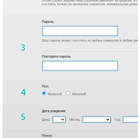
Логин служит вашим «виртуальным именем» на форуме, в б
состоять только из латинских символов, минимальная длина
Пароль:
Ваш пароль может состоять из любых символов в любом реги
Повторите пароль:
Пол:
Мужской
Женский
Дата рождения:
День:
Месяц:
Год:
Почта: