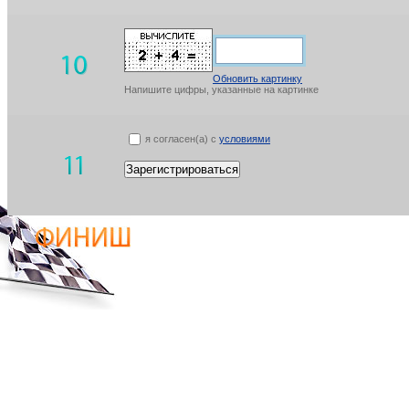
Обновить картинку
Напишите цифры, указанные на картинке
я согласен(а) с
условиями
Зарегистрироваться