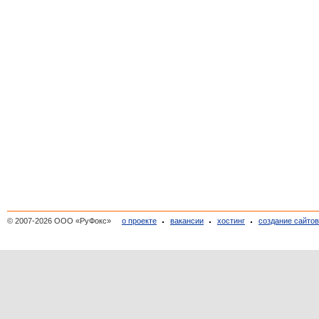
© 2007-2026 ООО «РуФокс»
о проекте
вакансии
хостинг
создание сайто