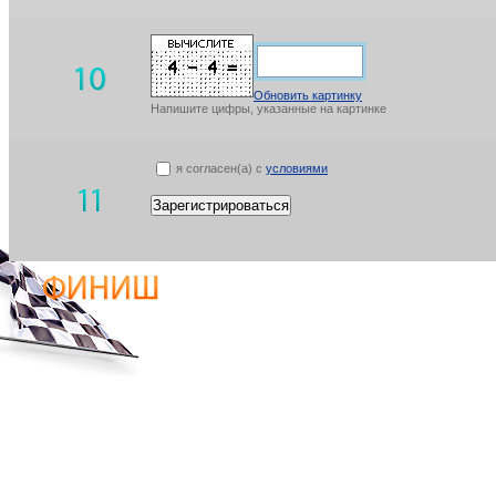
Обновить картинку
Напишите цифры, указанные на картинке
я согласен(а) с
условиями
Зарегистрироваться