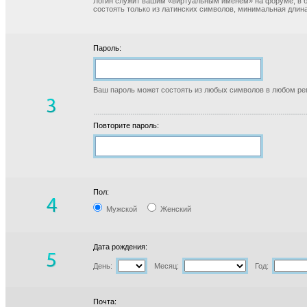
Логин служит вашим «виртуальным именем» на форуме, в б
состоять только из латинских символов, минимальная длина
Пароль:
Ваш пароль может состоять из любых символов в любом реги
Повторите пароль:
Пол:
Мужской
Женский
Дата рождения:
День:
Месяц:
Год:
Почта: