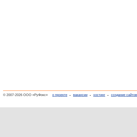
© 2007-2026 ООО «РуФокс»
о проекте
вакансии
хостинг
создание сайто