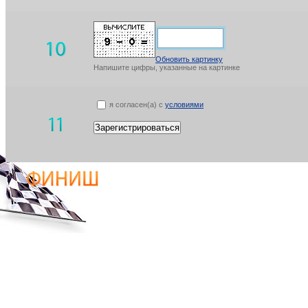
Обновить картинку
Напишите цифры, указанные на картинке
я согласен(а) с
условиями
Зарегистрироваться