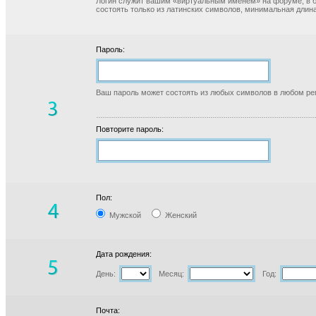
Логин служит вашим «виртуальным именем» на форуме, в б
состоять только из латинских символов, минимальная длина
Пароль:
Ваш пароль может состоять из любых символов в любом реги
Повторите пароль:
Пол:
Мужской
Женский
Дата рождения:
День:
Месяц:
Год:
Почта: