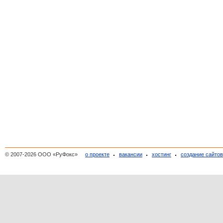
© 2007-2026 ООО «РуФокс»
о проекте
вакансии
хостинг
создание сайто