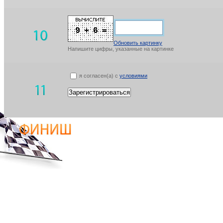
Обновить картинку
Напишите цифры, указанные на картинке
я согласен(а) с
условиями
Зарегистрироваться