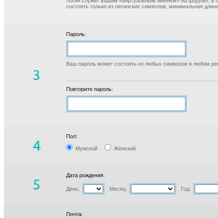
Логин служит вашим «виртуальным именем» на форуме, в б
состоять только из латинских символов, минимальная длина
Пароль:
Ваш пароль может состоять из любых символов в любом реги
Повторите пароль:
Пол:
Мужской
Женский
Дата рождения:
День:
Месяц:
Год:
Почта: