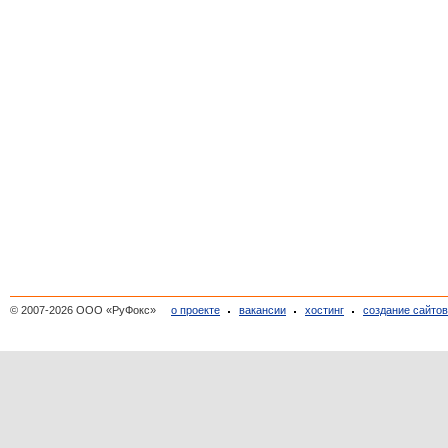
© 2007-2026 ООО «РуФокс»
о проекте
вакансии
хостинг
создание сайто