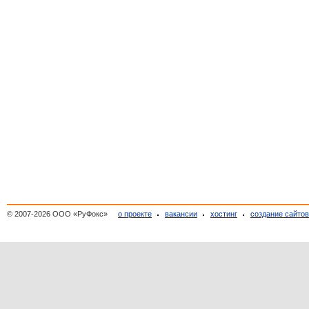
© 2007-2026 ООО «РуФокс»
о проекте
вакансии
хостинг
создание сайто