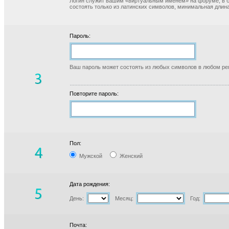
Логин служит вашим «виртуальным именем» на форуме, в б
состоять только из латинских символов, минимальная длина
Пароль:
Ваш пароль может состоять из любых символов в любом реги
Повторите пароль:
Пол:
Мужской
Женский
Дата рождения:
День:
Месяц:
Год:
Почта: