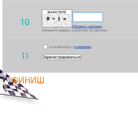
Обновить картинку
Напишите цифры, указанные на картинке
я согласен(а) с
условиями
Зарегистрироваться