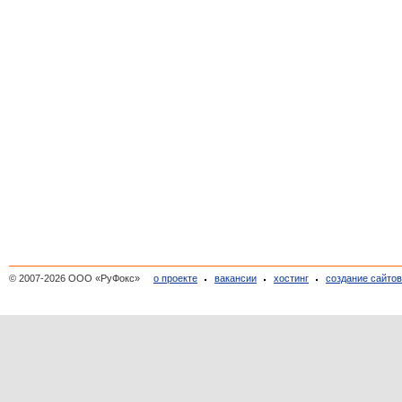
© 2007-2026 ООО «РуФокс»
о проекте
вакансии
хостинг
создание сайто