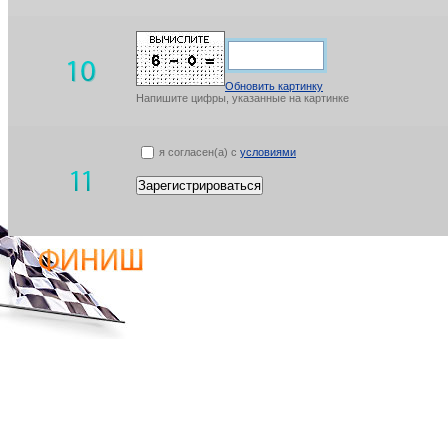
Обновить картинку
Напишите цифры, указанные на картинке
я согласен(а) с
условиями
Зарегистрироваться