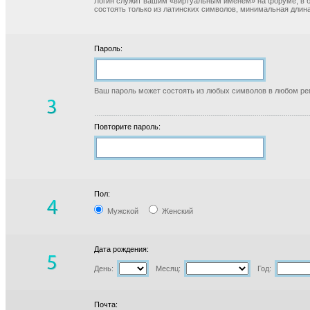
Логин служит вашим «виртуальным именем» на форуме, в б
состоять только из латинских символов, минимальная длина
Пароль:
Ваш пароль может состоять из любых символов в любом реги
Повторите пароль:
Пол:
Мужской
Женский
Дата рождения:
День:
Месяц:
Год:
Почта: