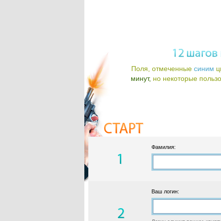
Поля, отмеченные
синим
ц
минут,
но некоторые пользов
Фамилия:
Ваш логин: