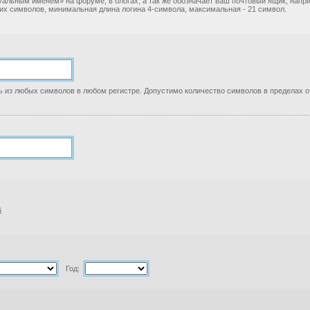
уальным именем» на форуме, в блогах, а так же обозначает ваш почтовый ящик, нап
ких символов, минимальная длина логина 4-символа, максимальная - 21 символ.
 из любых символов в любом регистре. Допустимо количество символов в пределах от
й
Год: