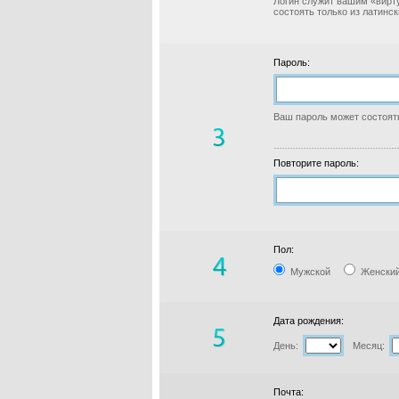
Логин служит вашим «вирт
состоять только из латинс
Пароль:
Ваш пароль может состоять
Повторите пароль:
Пол:
Мужской
Женски
Дата рождения:
День:
Месяц:
Почта: