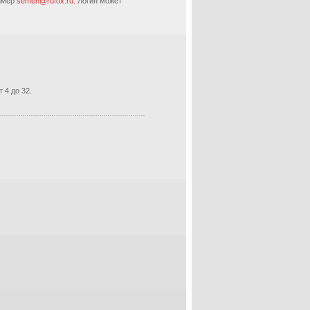
ример
semen@rufox.ru.
Логин может
 4 до 32.