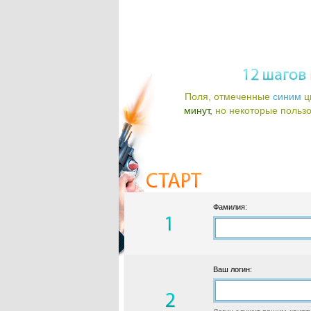
Поля, отмеченные
синим
ц
минут,
но некоторые пользов
Фамилия:
Ваш логин: