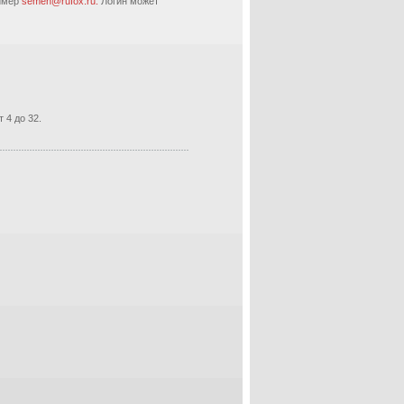
ример
semen@rufox.ru.
Логин может
 4 до 32.