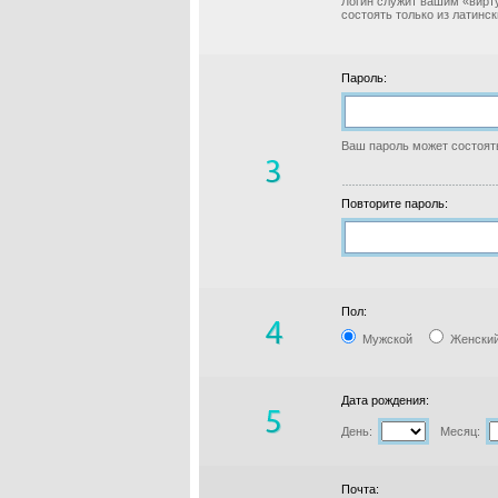
Логин служит вашим «вирт
состоять только из латинс
Пароль:
Ваш пароль может состоять
Повторите пароль:
Пол:
Мужской
Женски
Дата рождения:
День:
Месяц:
Почта: