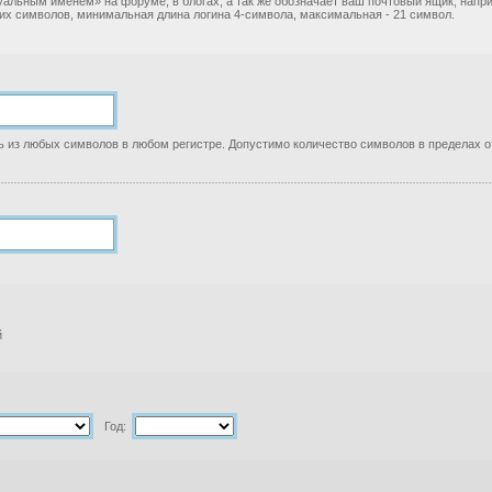
уальным именем» на форуме, в блогах, а так же обозначает ваш почтовый ящик, нап
ких символов, минимальная длина логина 4-символа, максимальная - 21 символ.
 из любых символов в любом регистре. Допустимо количество символов в пределах от
й
Год: