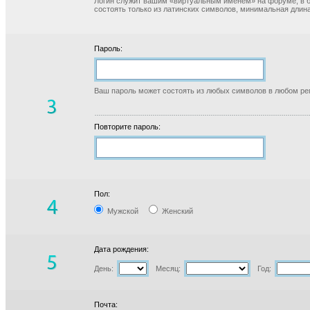
Логин служит вашим «виртуальным именем» на форуме, в б
состоять только из латинских символов, минимальная длина
Пароль:
Ваш пароль может состоять из любых символов в любом реги
Повторите пароль:
Пол:
Мужской
Женский
Дата рождения:
День:
Месяц:
Год:
Почта: