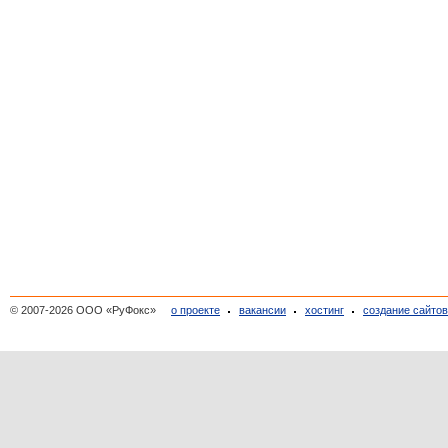
© 2007-2026 ООО «РуФокс»
о проекте
вакансии
хостинг
создание сайто