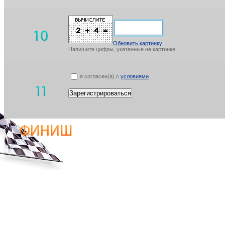
Обновить картинку
Напишите цифры, указанные на картинке
я согласен(а) с
условиями
Зарегистрироваться