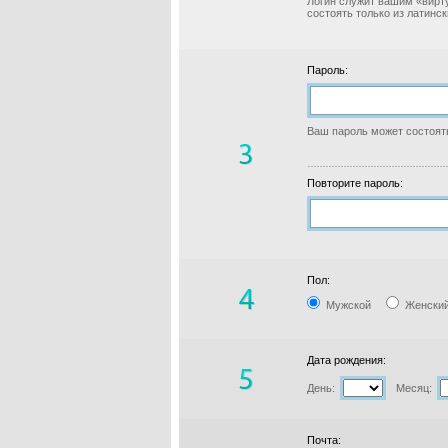
Логин служит вашим «вирт
состоять только из латинс
Пароль:
Ваш пароль может состоять
Повторите пароль:
Пол:
Мужской
Женски
Дата рождения:
День:
Месяц:
Почта: