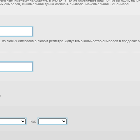
уальным именем» на форуме, в блогах, а так же обозначает ваш почтовый ящик, нап
ких символов, минимальная длина логина 4-символа, максимальная - 21 символ.
 из любых символов в любом регистре. Допустимо количество символов в пределах от
й
Год: