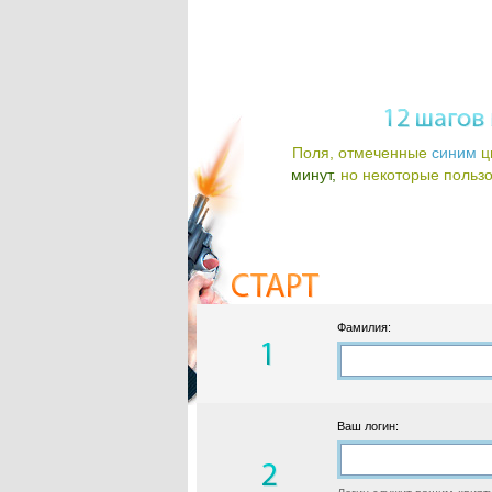
Поля, отмеченные
синим
ц
минут,
но некоторые пользов
Фамилия:
Ваш логин: