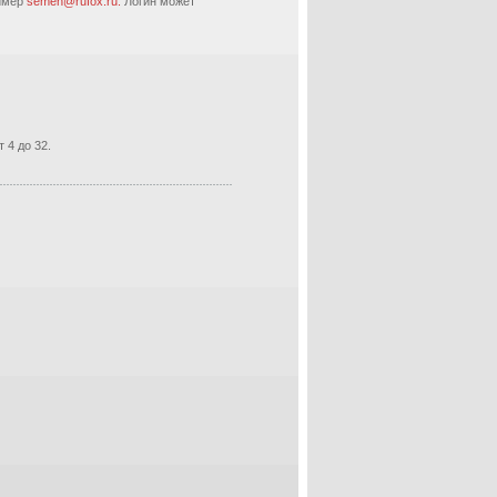
ример
semen@rufox.ru.
Логин может
 4 до 32.