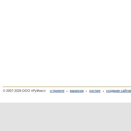
© 2007-2026 ООО «РуФокс»
о проекте
вакансии
хостинг
создание сайто