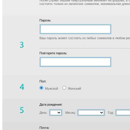
Логин служит вашим «виртуальным именем» на форуме, в б
состоять только из латинских символов, минимальная длина
Пароль:
Ваш пароль может состоять из любых символов в любом реги
Повторите пароль:
Пол:
Мужской
Женский
Дата рождения:
День:
Месяц:
Год:
Почта: