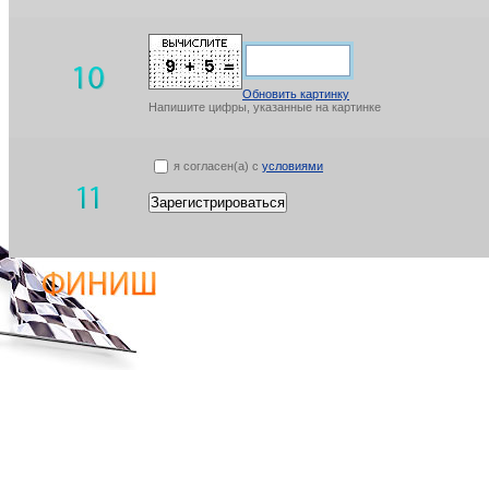
Обновить картинку
Напишите цифры, указанные на картинке
я согласен(а) с
условиями
Зарегистрироваться