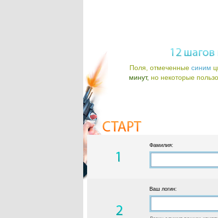
Поля, отмеченные
синим
ц
минут,
но некоторые пользов
Фамилия:
Ваш логин: