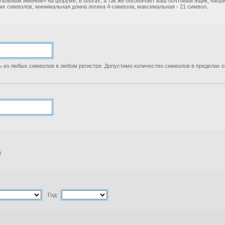
уальным именем» на форуме, в блогах, а так же обозначает ваш почтовый ящик, нап
ких символов, минимальная длина логина 4-символа, максимальная - 21 символ.
 из любых символов в любом регистре. Допустимо количество символов в пределах от
й
Год: