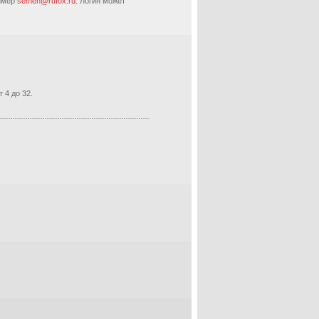
ример
semen@rufox.ru.
Логин может
 4 до 32.