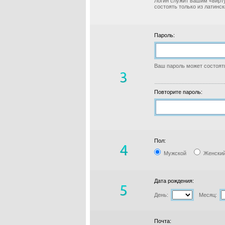
Логин служит вашим «вирт
состоять только из латинс
Пароль:
Ваш пароль может состоять
Повторите пароль:
Пол:
Мужской
Женски
Дата рождения:
День:
Месяц:
Почта: