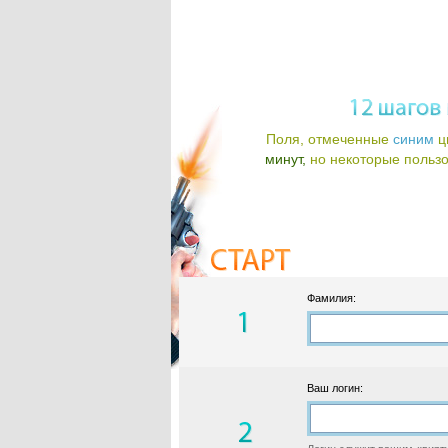
Поля, отмеченные
синим
ц
минут,
но некоторые пользов
Фамилия:
Ваш логин: