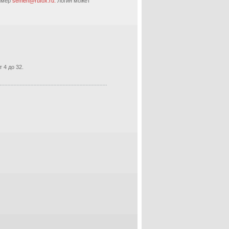
ример
semen@rufox.ru.
Логин может
 4 до 32.