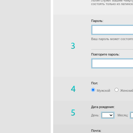
Логин служит вашим «вирт
состоять только из латинс
Пароль:
Ваш пароль может состоять
Повторите пароль:
Пол:
Мужской
Женски
Дата рождения:
День:
Месяц:
Почта: