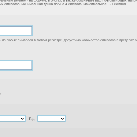
уальным именем» на форуме, в блогах, а так же обозначает ваш почтовый ящик, нап
ких символов, минимальная длина логина 4-символа, максимальная - 21 символ.
 из любых символов в любом регистре. Допустимо количество символов в пределах от
й
Год: