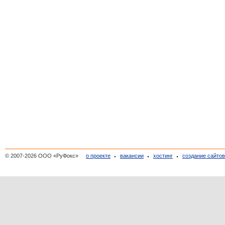
© 2007-2026 ООО «РуФокс»
о проекте
вакансии
хостинг
создание сайто