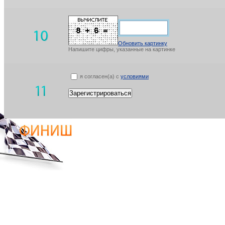
Обновить картинку
Напишите цифры, указанные на картинке
я согласен(а) с
условиями
Зарегистрироваться