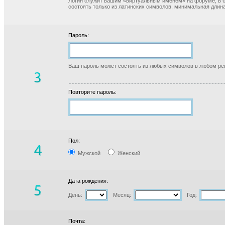
Логин служит вашим «виртуальным именем» на форуме, в б
состоять только из латинских символов, минимальная длина
Пароль:
Ваш пароль может состоять из любых символов в любом реги
Повторите пароль:
Пол:
Мужской
Женский
Дата рождения:
День:
Месяц:
Год:
Почта: