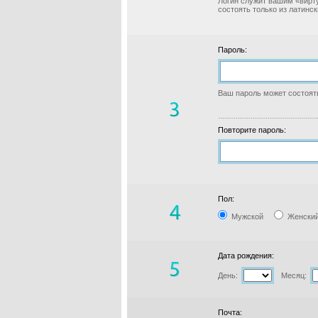
Логин служит вашим «вирт
состоять только из латинс
Пароль:
Ваш пароль может состоять
Повторите пароль:
Пол:
Мужской
Женски
Дата рождения:
День:
Месяц:
Почта: