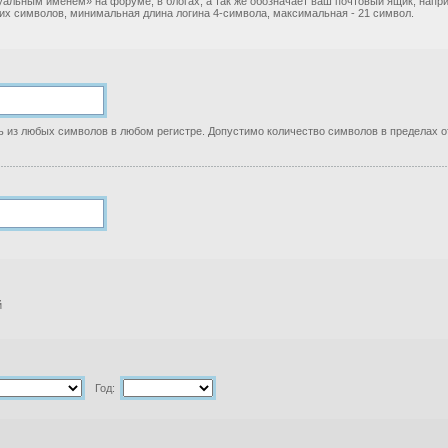
уальным именем» на форуме, в блогах, а так же обозначает ваш почтовый ящик, нап
ких символов, минимальная длина логина 4-символа, максимальная - 21 символ.
 из любых символов в любом регистре. Допустимо количество символов в пределах от
й
Год: