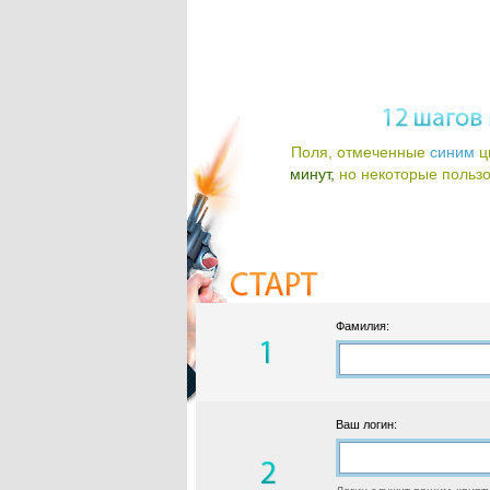
Поля, отмеченные
синим
ц
минут,
но некоторые пользов
Фамилия:
Ваш логин: