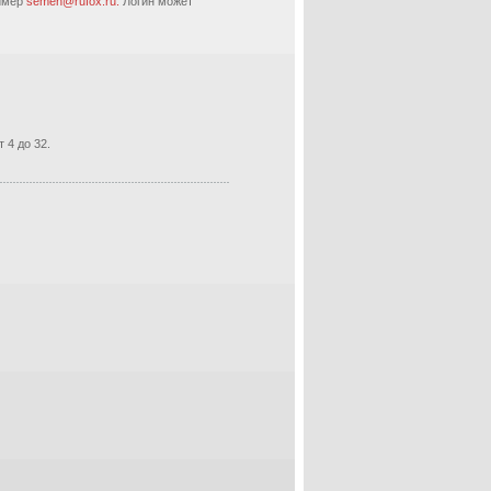
ример
semen@rufox.ru.
Логин может
 4 до 32.