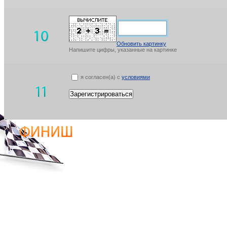
Обновить картинку
Напишите цифры, указанные на картинке
я согласен(а) с
условиями
Зарегистрироваться