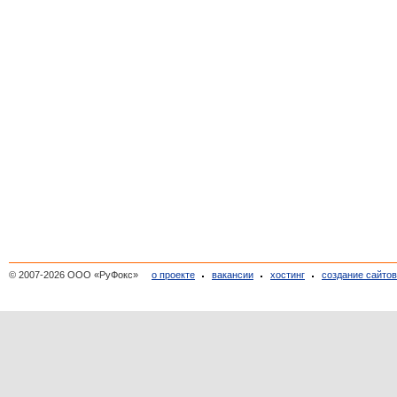
© 2007-2026 ООО «РуФокс»
о проекте
вакансии
хостинг
создание сайто