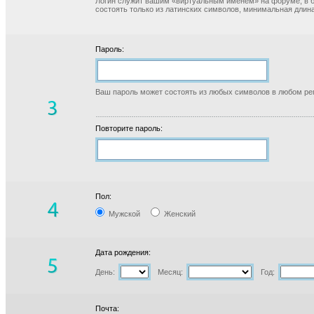
Логин служит вашим «виртуальным именем» на форуме, в б
состоять только из латинских символов, минимальная длина
Пароль:
Ваш пароль может состоять из любых символов в любом реги
Повторите пароль:
Пол:
Мужской
Женский
Дата рождения:
День:
Месяц:
Год:
Почта: