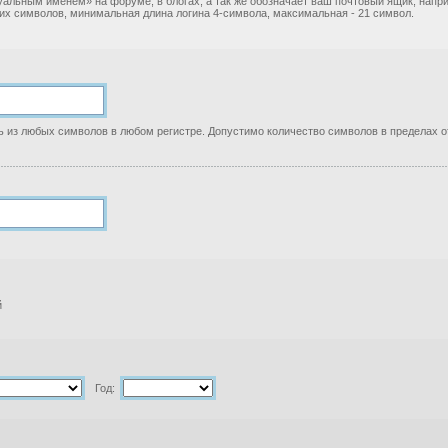
уальным именем» на форуме, в блогах, а так же обозначает ваш почтовый ящик, нап
ких символов, минимальная длина логина 4-символа, максимальная - 21 символ.
 из любых символов в любом регистре. Допустимо количество символов в пределах от
й
Год: