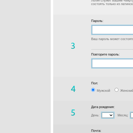
Логин служит вашим «вирт
состоять только из латинс
Пароль:
Ваш пароль может состоять
Повторите пароль:
Пол:
Мужской
Женски
Дата рождения:
День:
Месяц:
Почта: