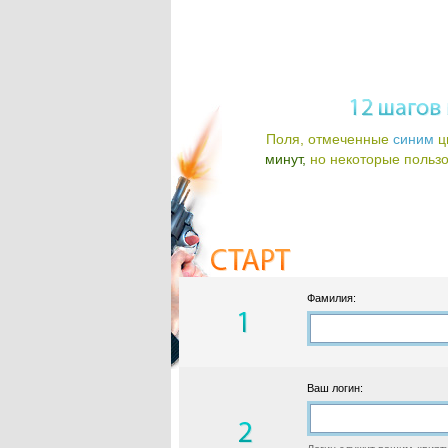
Поля, отмеченные
синим
ц
минут,
но некоторые пользов
Фамилия:
Ваш логин: