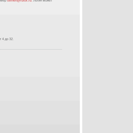
ример
semen@rufox.ru.
Логин может
 4 до 32.