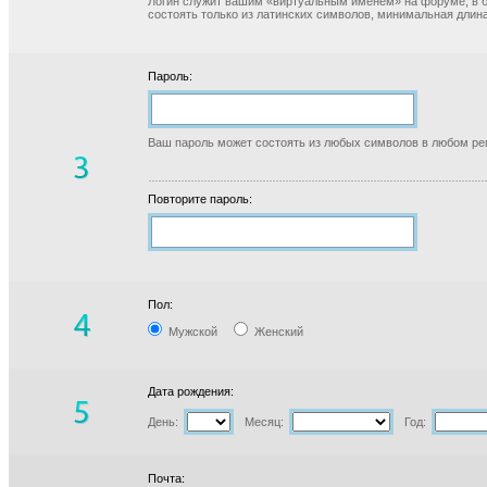
Логин служит вашим «виртуальным именем» на форуме, в б
состоять только из латинских символов, минимальная длина
Пароль:
Ваш пароль может состоять из любых символов в любом реги
Повторите пароль:
Пол:
Мужской
Женский
Дата рождения:
День:
Месяц:
Год:
Почта: