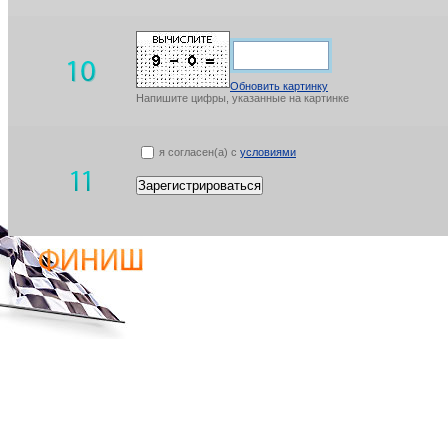
Обновить картинку
Напишите цифры, указанные на картинке
я согласен(а) с
условиями
Зарегистрироваться