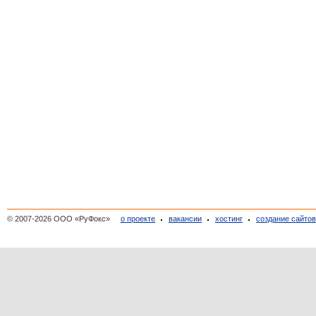
© 2007-2026 ООО «РуФокс»
о проекте
вакансии
хостинг
создание сайто