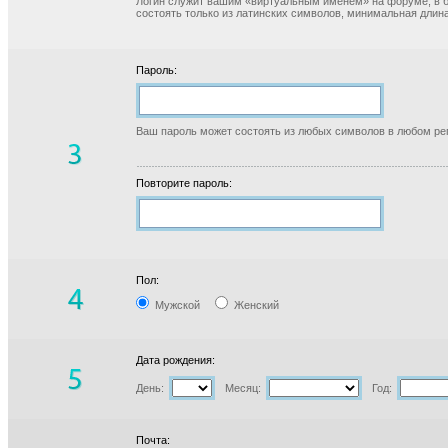
Логин служит вашим «виртуальным именем» на форуме, в б
состоять только из латинских символов, минимальная длина
Пароль:
Ваш пароль может состоять из любых символов в любом реги
Повторите пароль:
Пол:
Мужской
Женский
Дата рождения:
День:
Месяц:
Год:
Почта: