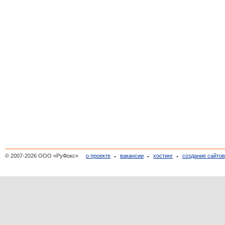
© 2007-2026 ООО «РуФокс»
о проекте
вакансии
хостинг
создание сайто