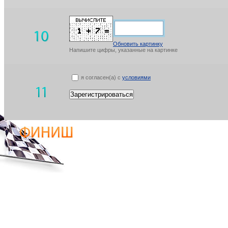
Обновить картинку
Напишите цифры, указанные на картинке
я согласен(а) с
условиями
Зарегистрироваться