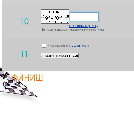
Обновить картинку
Напишите цифры, указанные на картинке
я согласен(а) с
условиями
Зарегистрироваться