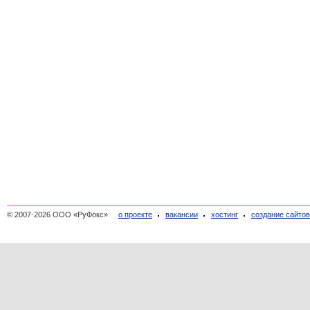
© 2007-2026 ООО «РуФокс»
о проекте
вакансии
хостинг
создание сайто