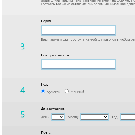
Логин служит вашим «виртуальным именем» на форуме, в б
состоять только из латинских символов, минимальная длина
Пароль:
Ваш пароль может состоять из любых символов в любом реги
Повторите пароль:
Пол:
Мужской
Женский
Дата рождения:
День:
Месяц:
Год:
Почта: