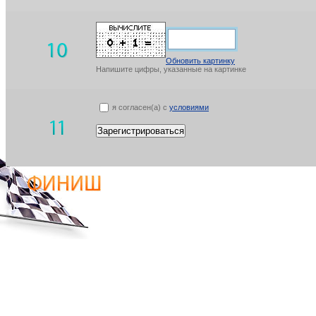
Обновить картинку
Напишите цифры, указанные на картинке
я согласен(а) с
условиями
Зарегистрироваться