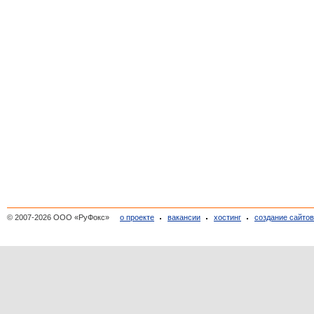
© 2007-2026 ООО «РуФокс»
о проекте
вакансии
хостинг
создание сайто