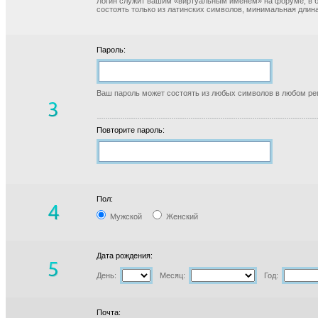
Логин служит вашим «виртуальным именем» на форуме, в б
состоять только из латинских символов, минимальная длина
Пароль:
Ваш пароль может состоять из любых символов в любом реги
Повторите пароль:
Пол:
Мужской
Женский
Дата рождения:
День:
Месяц:
Год:
Почта: