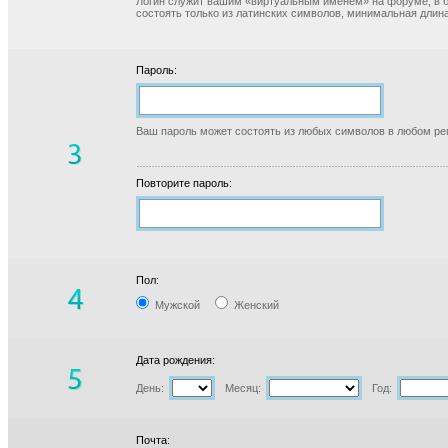
Логин служит вашим «виртуальным именем» на форуме, в б
состоять только из латинских символов, минимальная длина
Пароль:
Ваш пароль может состоять из любых символов в любом реги
Повторите пароль:
Пол:
Мужской
Женский
Дата рождения:
День:
Месяц:
Год:
Почта: