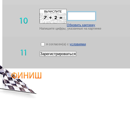
Обновить картинку
Напишите цифры, указанные на картинке
я согласен(а) с
условиями
Зарегистрироваться