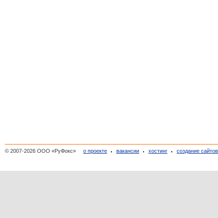
© 2007-2026 ООО «РуФокс»
о проекте
вакансии
хостинг
создание сайто