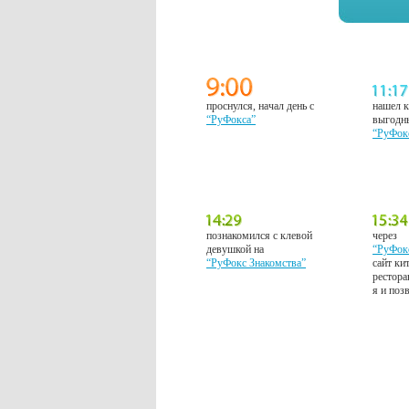
проснулся, начал день с
нашел к
“РуФокса”
выгодн
“РуФок
познакомился с клевой
через
девушкой на
“РуФок
“РуФокс Знакомства”
сайт ки
рестора
я и поз