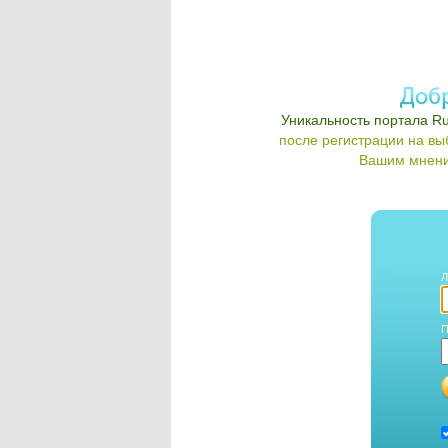
Уникальность портала Ru
после регистрации на в
Вашим мнени
Л
П