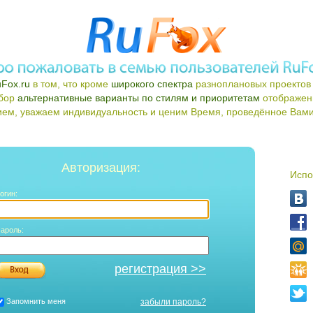
Fox.ru
в том, что кроме
широкого спектра
разноплановых проектов 
ыбор
альтернативные варианты по стилям и приоритетам
отображен
ем, уважаем индивидуальность и ценим Время, проведённое Вами 
Авторизация:
Испо
огин:
ароль:
регистрация >>
Запомнить меня
забыли пароль?