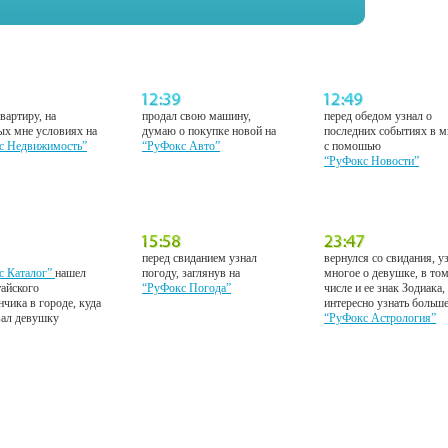
вартиру, на
продал свою машину,
перед обедом узнал о
ых мне условиях на
думаю о покупке новой на
последних событиях в м
с Недвижимость”
“РуФокс Авто”
с помошью
“РуФокс Новости”
перед свиданием узнал
вернулся со свидания, у
с Каталог”
нашел
погоду, заглянув на
многое о девушке, в то
тайского
“РуФокс Погода”
числе и ее знак Зодиака,
нчика в городе, куда
интересно узнать больш
вал девушку
“РуФокс Астрология”