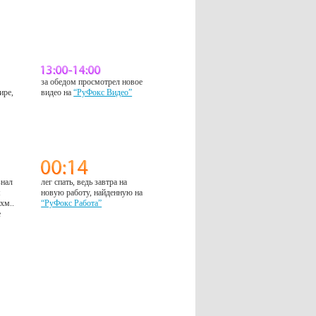
за обедом просмотрел новое
ире,
видео на
“РуФокс Видео”
знал
лег спать, ведь завтра на
м
новую работу, найденную на
 хм..
“РуФокс Работа”
е