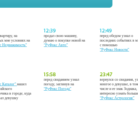
вартиру, на
продал свою машину,
перед обедом узнал о
ых мне условиях на
думаю о покупке новой на
последних событиях в м
с Недвижимость”
“РуФокс Авто”
с помошью
“РуФокс Новости”
перед свиданием узнал
вернулся со свидания, у
с Каталог”
нашел
погоду, заглянув на
многое о девушке, в то
тайского
“РуФокс Погода”
числе и ее знак Зодиака,
нчика в городе, куда
интересно узнать больш
вал девушку
“РуФокс Астрология”