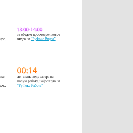
за обедом просмотрел новое
ире,
видео на
“РуФокс Видео”
знал
лег спать, ведь завтра на
м
новую работу, найденную на
 хм..
“РуФокс Работа”
е