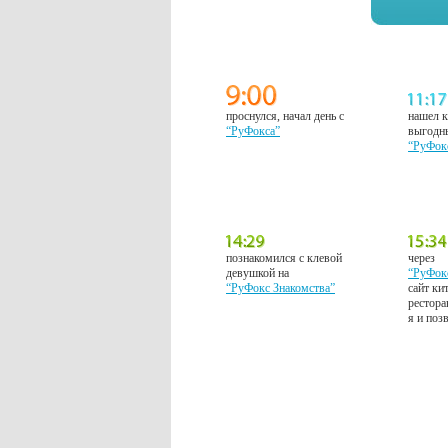
проснулся, начал день с
нашел к
“РуФокса”
выгодн
“РуФок
познакомился с клевой
через
девушкой на
“РуФок
“РуФокс Знакомства”
сайт ки
рестора
я и поз