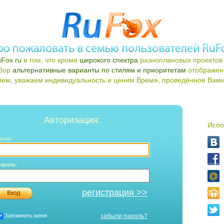
Fox.ru
в том, что кроме
широкого спектра
разноплановых проектов 
ыбор
альтернативные варианты по стилям и приоритетам
отображен
ем, уважаем индивидуальность и ценим Время, проведённое Вами 
Авторизация:
Испо
огин:
ароль:
регистрация >>
Запомнить меня
забыли пароль?