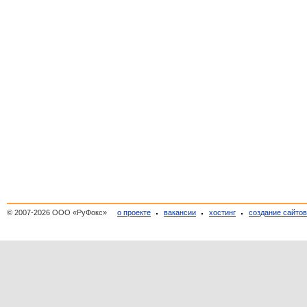
© 2007-2026 ООО «РуФокс»
о проекте
вакансии
хостинг
создание сайто