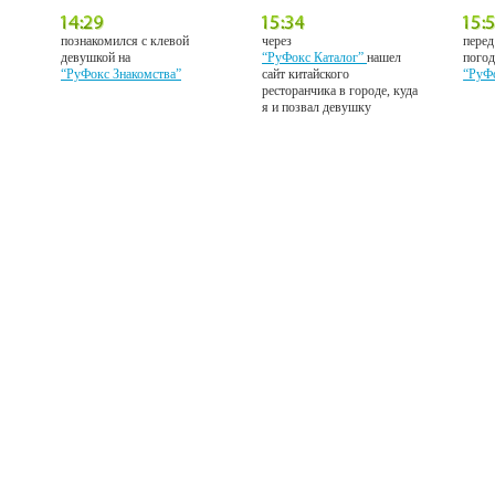
познакомился с клевой
через
перед
девушкой на
“РуФокс Каталог”
нашел
погод
“РуФокс Знакомства”
сайт китайского
“РуФ
ресторанчика в городе, куда
я и позвал девушку