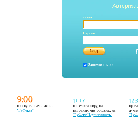
Авториза
Логин:
Пароль:
Запомнить меня
проснулся, начал день с
нашел квартиру, на
прода
“РуФокса”
выгодных мне условиях на
думаю
“РуФокс Недвижимость”
“РуФ