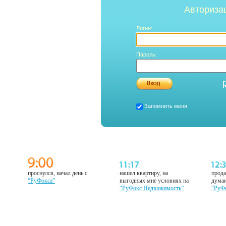
Авториза
Логин:
Пароль:
Запомнить меня
проснулся, начал день с
нашел квартиру, на
прода
“РуФокса”
выгодных мне условиях на
думаю
“РуФокс Недвижимость”
“РуФ