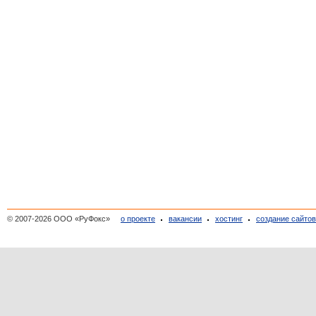
© 2007-2026 ООО «РуФокс»
о проекте
вакансии
хостинг
создание сайто