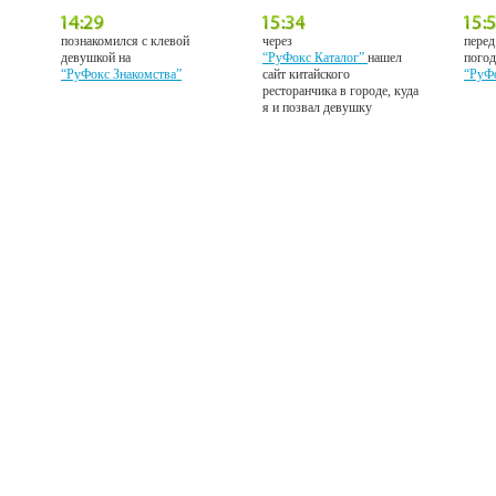
познакомился с клевой
через
перед
девушкой на
“РуФокс Каталог”
нашел
погод
“РуФокс Знакомства”
сайт китайского
“РуФ
ресторанчика в городе, куда
я и позвал девушку