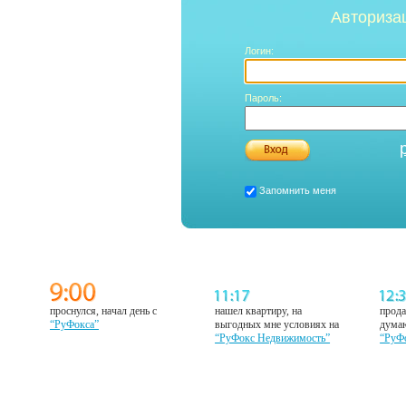
Авториза
Логин:
Пароль:
Запомнить меня
проснулся, начал день с
нашел квартиру, на
прода
“РуФокса”
выгодных мне условиях на
думаю
“РуФокс Недвижимость”
“РуФ