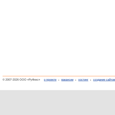
© 2007-2026 ООО «РуФокс»
о проекте
вакансии
хостинг
создание сайто