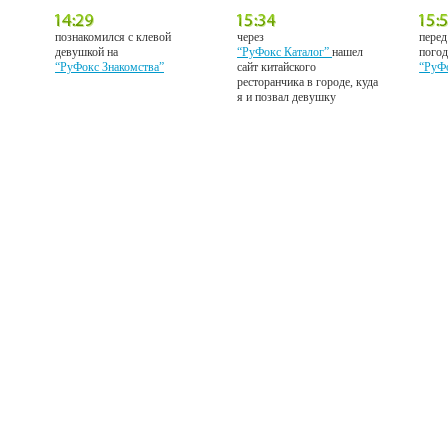
познакомился с клевой
через
перед
девушкой на
“РуФокс Каталог”
нашел
погод
“РуФокс Знакомства”
сайт китайского
“РуФ
ресторанчика в городе, куда
я и позвал девушку