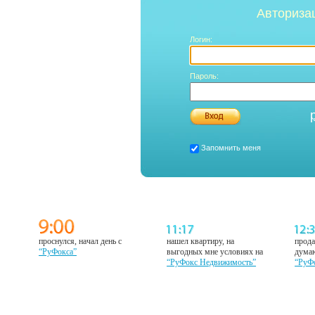
Авториза
Логин:
Пароль:
Запомнить меня
проснулся, начал день с
нашел квартиру, на
прода
“РуФокса”
выгодных мне условиях на
думаю
“РуФокс Недвижимость”
“РуФ