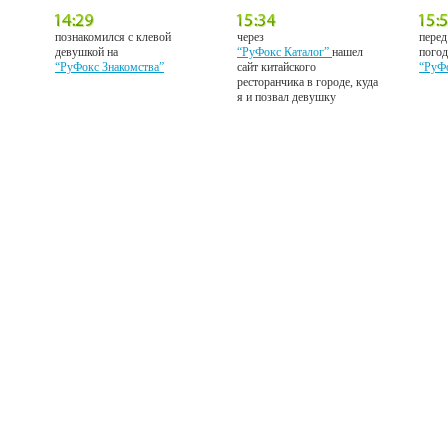
познакомился с клевой
через
перед
девушкой на
“РуФокс Каталог”
нашел
погод
“РуФокс Знакомства”
сайт китайского
“РуФ
ресторанчика в городе, куда
я и позвал девушку