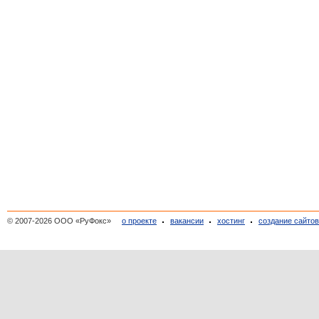
© 2007-2026 ООО «РуФокс»
о проекте
вакансии
хостинг
создание сайто