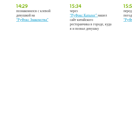
познакомился с клевой
через
перед
девушкой на
“РуФокс Каталог”
нашел
погод
“РуФокс Знакомства”
сайт китайского
“РуФ
ресторанчика в городе, куда
я и позвал девушку