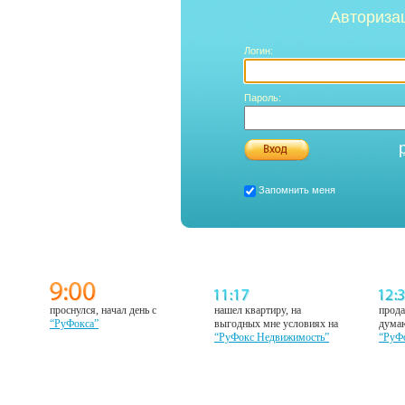
Авториза
Логин:
Пароль:
Запомнить меня
проснулся, начал день с
нашел квартиру, на
прода
“РуФокса”
выгодных мне условиях на
думаю
“РуФокс Недвижимость”
“РуФ