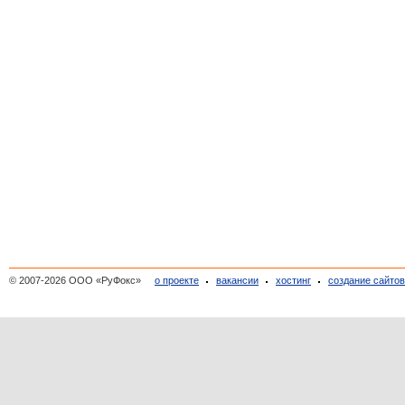
© 2007-2026 ООО «РуФокс»
о проекте
вакансии
хостинг
создание сайто