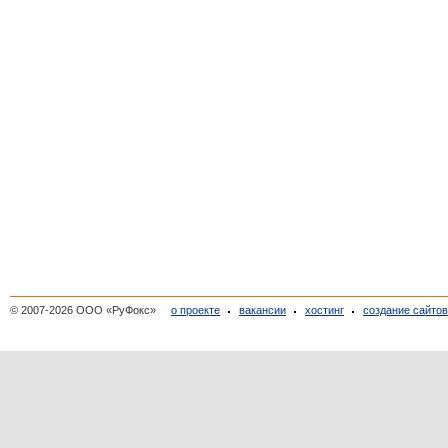
© 2007-2026 ООО «РуФокс»
о проекте
вакансии
хостинг
создание сайто