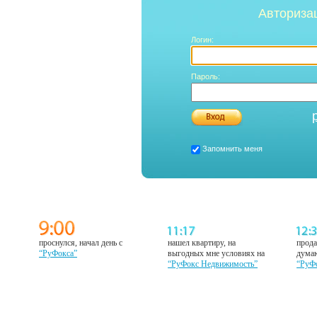
Авториза
Логин:
Пароль:
Запомнить меня
проснулся, начал день с
нашел квартиру, на
прода
“РуФокса”
выгодных мне условиях на
думаю
“РуФокс Недвижимость”
“РуФ