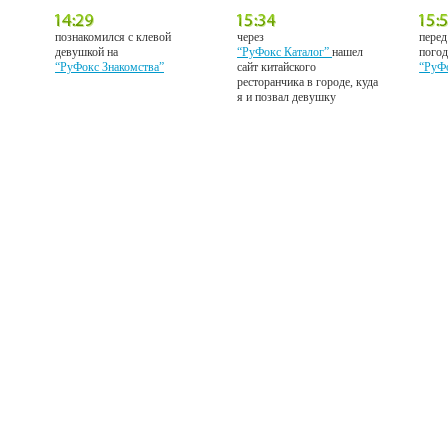
познакомился с клевой
через
перед
девушкой на
“РуФокс Каталог”
нашел
погод
“РуФокс Знакомства”
сайт китайского
“РуФ
ресторанчика в городе, куда
я и позвал девушку