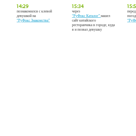
познакомился с клевой
через
перед
девушкой на
“РуФокс Каталог”
нашел
погод
“РуФокс Знакомства”
сайт китайского
“РуФ
ресторанчика в городе, куда
я и позвал девушку