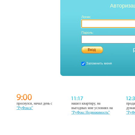
Авториза
Логин:
Пароль:
Запомнить меня
проснулся, начал день с
нашел квартиру, на
прода
“РуФокса”
выгодных мне условиях на
думаю
“РуФокс Недвижимость”
“РуФ