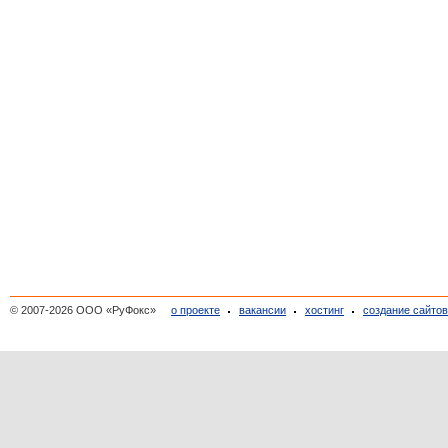
© 2007-2026 ООО «РуФокс»
о проекте
вакансии
хостинг
создание сайто