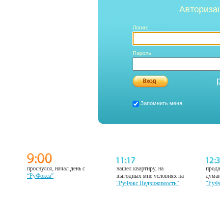
Авториза
Логин:
Пароль:
Запомнить меня
проснулся, начал день с
нашел квартиру, на
прода
“РуФокса”
выгодных мне условиях на
думаю
“РуФокс Недвижимость”
“РуФ