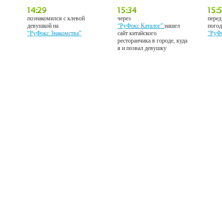
познакомился с клевой
через
перед
девушкой на
“РуФокс Каталог”
нашел
погод
“РуФокс Знакомства”
сайт китайского
“РуФ
ресторанчика в городе, куда
я и позвал девушку