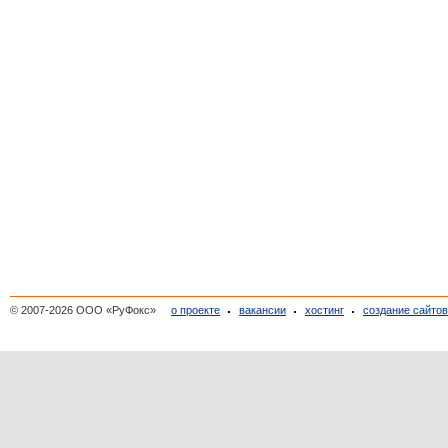
© 2007-2026 ООО «РуФокс»
о проекте
вакансии
хостинг
создание сайто