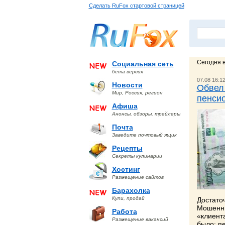
Сделать RuFox стартовой страницей
Сегодня в
Социальная сеть
бета версия
07.08 16:1
Новости
Обвел 
Мир, Россия, регион
пенсио
Афиша
Анонсы, обзоры, трейлеры
Почта
Заведите почтовый ящик
Рецепты
Секреты кулинарии
Хостинг
Размещение сайтов
Барахолка
Купи, продай
Достато
Мошенни
Работа
«клиента
Размещение вакансий
было: п