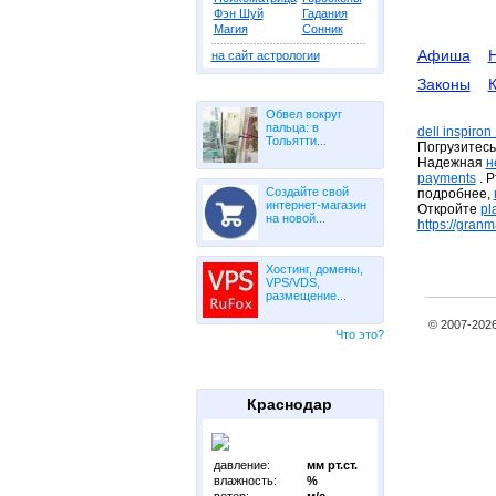
Фэн Шуй
Гадания
Магия
Сонник
Афиша
на сайт астрологии
Законы
К
Обвел вокруг
пальца: в
dell inspiro
Тольятти...
Погрузитесь
Надежная
н
payments
. Р
Создайте свой
подробнее,
интернет-магазин
Откройте
pl
на новой...
https://granm
Хостинг, домены,
VPS/VDS,
размещение...
© 2007-202
Что это?
Краснодар
давление:
мм рт.ст.
влажность:
%
ветер:
м/с