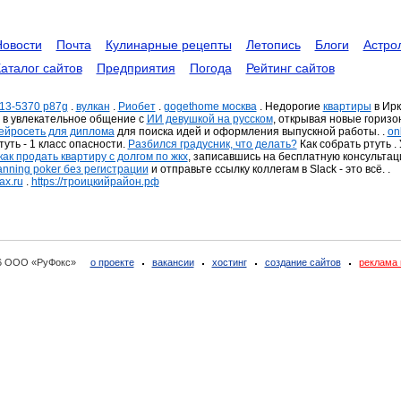
Новости
Почта
Кулинарные рецепты
Летопись
Блоги
Астро
аталог сайтов
Предприятия
Погода
Рейтинг сайтов
n 13-5370 p87g
.
вулкан
.
Риобет
.
gogethome москва
. Недорогие
квартиры
в Ирк
 в увлекательное общение с
ИИ девушкой на русском
, открывая новые горизон
ейросеть для диплома
для поиска идей и оформления выпускной работы. .
on
туть - 1 класс опасности.
Разбился градусник, что делать?
Как собрать ртуть .
как продать квартиру с долгом по жкх
, записавшись на бесплатную консультаци
anning poker без регистрации
и отправьте ссылку коллегам в Slack - это всё. .
ax.ru
.
https://троицкийрайон.рф
6 ООО «РуФокс»
о проекте
вакансии
хостинг
создание сайтов
реклама 