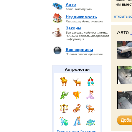
им вмест
Авто
Авто, мотоциклы
Недвижимость
открыть в
Квартиры, дома, участки
Краснода
Законы
Авто
Все законы, кодексы, нормы,
07.08 18:3
ГОСТы и остальная правовая
Завер
информация
сериал
Все сервисы
Полный список проектов
Астрология
Урожене
по сери
режиссе
«Клятва 
M5 Produ
Психоматрица
Гороскопы