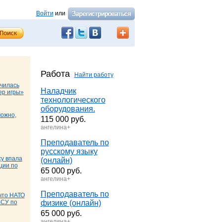
Войти
или
Работа
Найти работу
чилась
Наладчик
ер игры»
технологического
оборудования.
можно,
115 000 руб.
ангелина+
Преподаватель по
русскому языку
у впала
(онлайн)
ции по
65 000 руб.
ангелина+
Преподаватель по
что НАТО
ВСУ по
физике (онлайн)
65 000 руб.
ангелина+