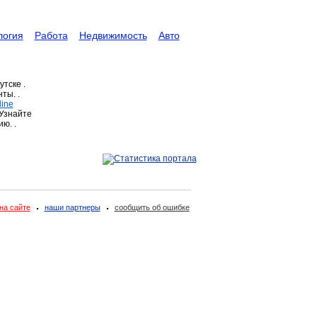
логия
Работа
Недвижимость
Авто
утске .
ты. .
line
 Узнайте
ю. .
на сайте
наши партнеры
сообщить об ошибке