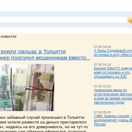
 новостях
2
07.08 16:09
вокруг пальца: в Тольятти
У Анны Седоковой слу
истерика в шоу «Маст
нер подсунул мошенникам вместо...
07.08 14:18
Бензин Евро?2: кому 
кому осторожно и что
спрашивать на АЗС
07.08 10:33
Чемпионка мира по
атлетическому фитнес
в кому во время опера
увеличению груди
07.08 09:45
СМИ: Хакеры узнали, 
чно забавный случай произошел в Тольятти.
координирует удары 
ки хотели развести на деньги престарелого
России
», надеясь на его доверчивость, но не тут-то
енсионер сам обманул аферистов, подсунув