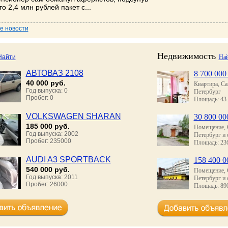
о 2,4 млн рублей пакет с...
се новости
р
Недвижимость
Найти
На
3
30.07 11:34
шились съемки комедийного
Светлана Бессараб вз
АВТОВАЗ 2108
контроль жалобу рабо
8 700 000
а «Клятва Гиппократа»...
нарушения трудовых 
40 000 руб.
Квартира, Са
Год выпуска: 0
Петербург
29.07 09:47
Пробег: 0
Площадь: 43.
В посёлке Кирпичного
на Кубани ведется ак
VOLKSWAGEN SHARAN
30 800 00
реконструкция филиал
185 000 руб.
Помещение, 
Год выпуска: 2002
28.07 10:26
Петербург и 
«Мое сердце сегодня 
Пробег: 235000
Площадь: 236
радоваться полностью
безутешная вдова нам
AUDI A3 SPORTBACK
158 400 0
540 000 руб.
Помещение, 
28.07 09:19
Год выпуска: 2011
В Краснодаре разбира
Петербург и 
ц Краснодара Никита Андриенко, известный
Пробег: 26000
брошенными авто: си
Площадь: 890
алам «Знахарь» и «Пока не родила», выступил
на контроле
ром новой комедии о врачебном быте -
Гиппократа». На днях, ТНТ, 1-2-3 Production и
ction...