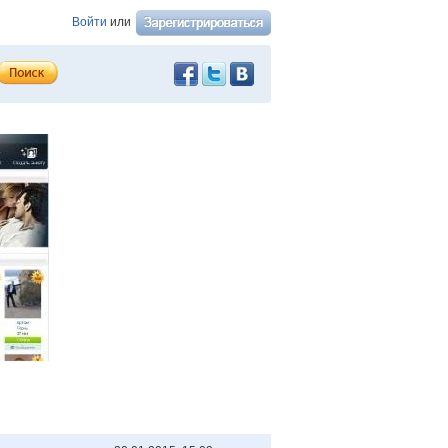
Войти
или