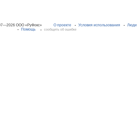
07—2026 ООО «РуФокс»
О проекте
Условия использования
Люди
Помощь
сообщить об ошибке