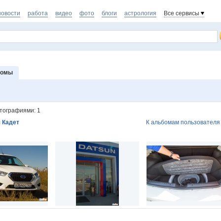
новости
работа
видео
фото
блоги
астрология
Все сервисы
бомы
тографиями: 1
 Кадет
К альбомам пользователя