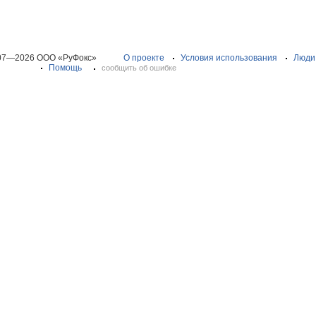
07—2026 ООО «РуФокс»
О проекте
Условия использования
Люди
Помощь
сообщить об ошибке