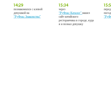
познакомился с клевой
через
перед
девушкой на
“РуФокс Каталог”
нашел
погод
“РуФокс Знакомства”
сайт китайского
“РуФ
ресторанчика в городе, куда
я и позвал девушку