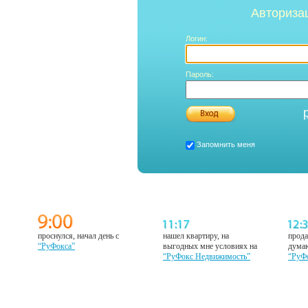
Авториза
Логин:
Пароль:
Запомнить меня
проснулся, начал день с
нашел квартиру, на
прода
“РуФокса”
выгодных мне условиях на
думаю
“РуФокс Недвижимость”
“РуФ