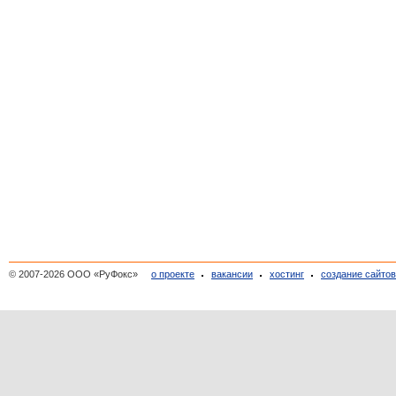
© 2007-2026 ООО «РуФокс»
о проекте
вакансии
хостинг
создание сайто