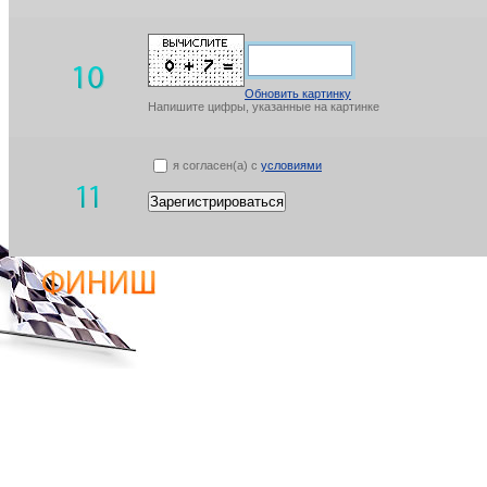
Обновить картинку
Напишите цифры, указанные на картинке
я согласен(а) с
условиями
Зарегистрироваться