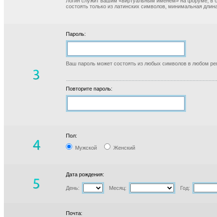
Логин служит вашим «виртуальным именем» на форуме, в б
состоять только из латинских символов, минимальная длина
Пароль:
Ваш пароль может состоять из любых символов в любом реги
Повторите пароль:
Пол:
Мужской
Женский
Дата рождения:
День:
Месяц:
Год:
Почта: