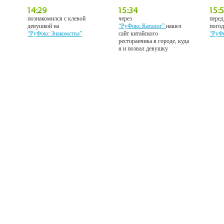
познакомился с клевой
через
перед
девушкой на
“РуФокс Каталог”
нашел
погод
“РуФокс Знакомства”
сайт китайского
“РуФ
ресторанчика в городе, куда
я и позвал девушку