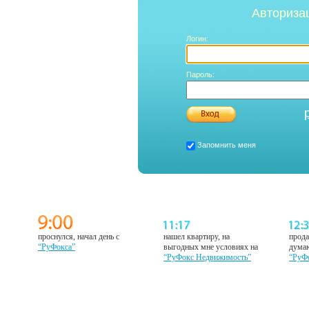
Авториза
Логин:
Пароль:
Запомнить меня
проснулся, начал день с
нашел квартиру, на
прода
“РуФокса”
выгодных мне условиях на
думаю
“РуФокс Недвижимость”
“РуФ