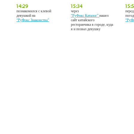
познакомился с клевой
через
перед
девушкой на
“РуФокс Каталог”
нашел
погод
“РуФокс Знакомства”
сайт китайского
“РуФ
ресторанчика в городе, куда
я и позвал девушку