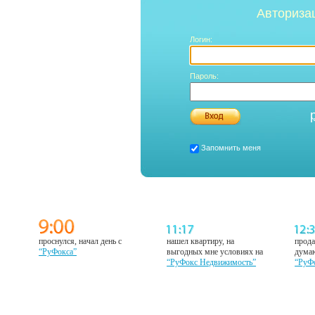
Авториза
Логин:
Пароль:
Запомнить меня
проснулся, начал день с
нашел квартиру, на
прода
“РуФокса”
выгодных мне условиях на
думаю
“РуФокс Недвижимость”
“РуФ